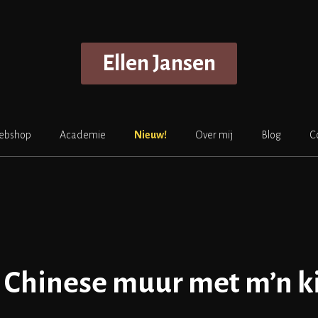
Ellen Jansen
ebshop
Academie
Nieuw!
Over mij
Blog
C
 Chinese muur met m’n k