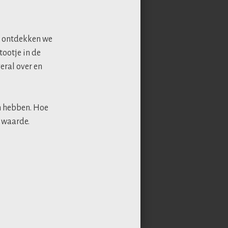
k ontdekken we
tootje in de
eral over en
en hebben. Hoe
n waarde.