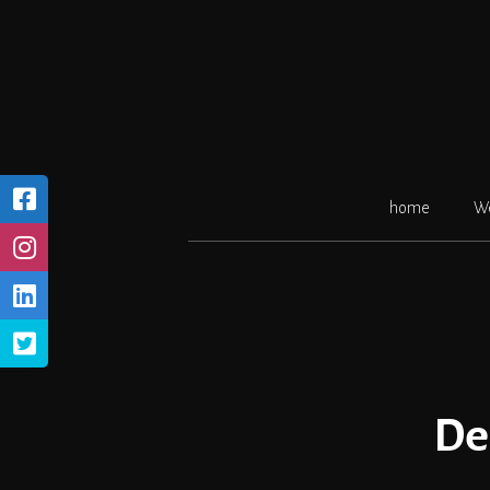
Ga
naar
de
inhoud
home
W
De