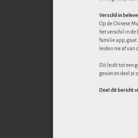
Verschil in belev
Op de Chinese Mu
het verschil in de
familie app, gaat
leiden me af van
Dit leidt tot een
geniet en deel je 
Deel dit bericht v