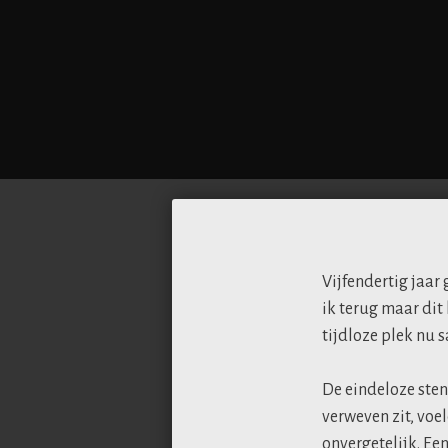
Vijfendertig jaar
ik terug maar dit
tijdloze plek nu 
De eindeloze sten
verweven zit, voe
onvergetelijk. Een