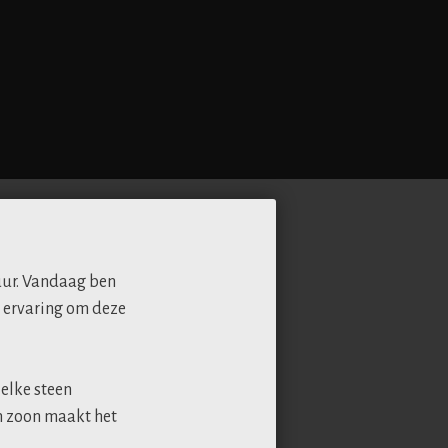
uur. Vandaag ben
e ervaring om deze
elke steen
n zoon maakt het