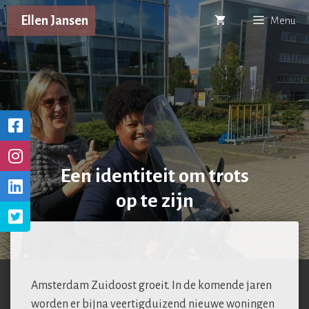
Ga
Ellen Jansen
Menu
naar
de
inhoud
Een identiteit om trots
op te zijn
Amsterdam Zuidoost groeit. In de komende jaren
worden er bijna veertigduizend nieuwe woningen