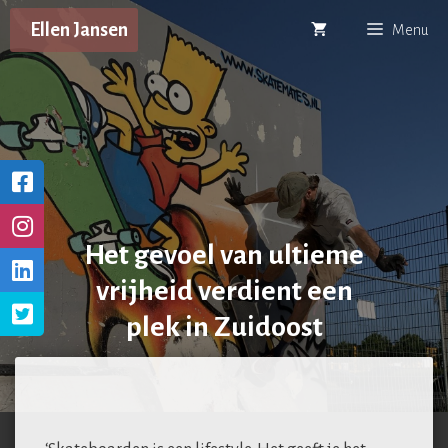
Ga
Ellen Jansen
Menu
naar
de
inhoud
Het gevoel van ultieme
vrijheid verdient een
plek in Zuidoost