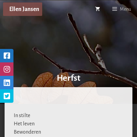
Ga
Ellen Jansen
Menu
naar
de
inhoud
Herfst
In stilte
Het leven
Bewonderen