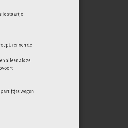
 je staartje
roept, rennen de
en alleen als ze
ovoort.
lpartijtjes wegen