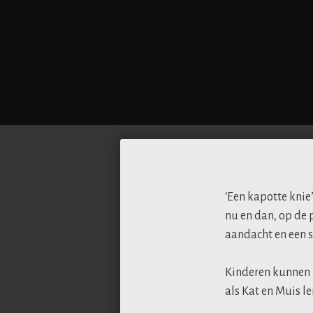
‘Een kapotte knie’
nu en dan, op de 
aandacht en een s
Kinderen kunnen h
als Kat en Muis l