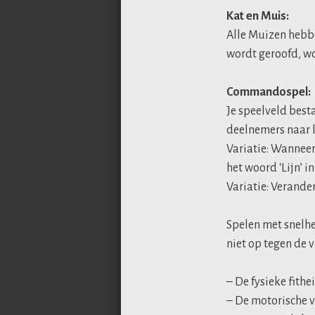
Kat en Muis:
Alle Muizen hebbe
wordt geroofd, wo
Commandospel:
Je speelveld besta
deelnemers naar li
Variatie: Wanneer 
het woord ‘Lijn’ i
Variatie: Verande
Spelen met snelhe
niet op tegen de 
– De fysieke fithe
– De motorische 