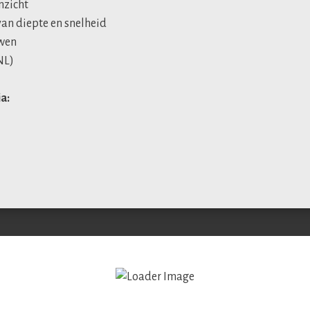
nzicht
van diepte en snelheid
uwen
NL)
ia:
Opdrachtgevers