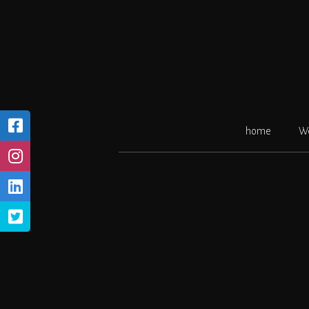
Ga
naar
de
inhoud
home
W