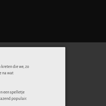
n kreten die we, zo
ie na wat
n een spelletje
 razend populair.