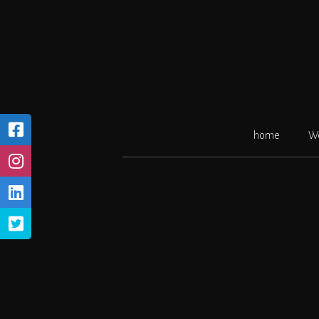
Ga
naar
de
inhoud
home
W