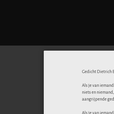
Gedicht Dietrich 
Als je van iemand
niets en niemand,
aangrijpende gedi
Als je van ieman