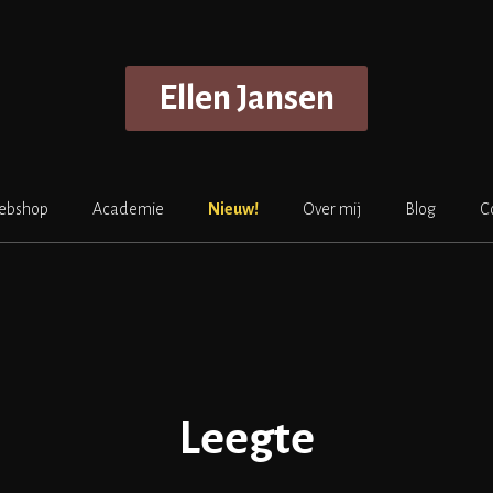
Ellen Jansen
ebshop
Academie
Nieuw!
Over mij
Blog
C
Leegte