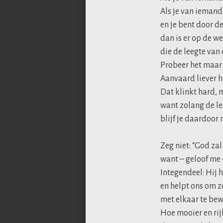
Als je van ieman
en je bent door d
dan is er op de w
die de leegte van
Probeer het maar n
Aanvaard liever h
Dat klinkt hard, m
want zolang de lee
blijf je daardoor
Zeg niet: “God zal
want – geloof me –
Integendeel: Hij 
en helpt ons om 
met elkaar te bewa
Hoe mooier en rij