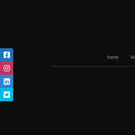
Ga
naar
de
inhoud
home
W