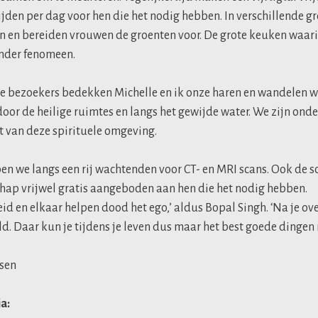
den per dag voor hen die het nodig hebben. In verschillende 
 en bereiden vrouwen de groenten voor. De grote keuken waarin
zonder fenomeen.
re bezoekers bedekken Michelle en ik onze haren en wandelen w
oor de heilige ruimtes en langs het gewijde water. We zijn ond
st van deze spirituele omgeving.
pen we langs een rij wachtenden voor CT- en MRI scans. Ook de 
hap vrijwel gratis aangeboden aan hen die het nodig hebben.
d en elkaar helpen dood het ego,’ aldus Bopal Singh. ‘Na je ove
ld. Daar kun je tijdens je leven dus maar het best goede dingen
nsen
ia: