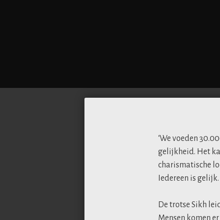
‘We voeden 30.00
gelijkheid. Het k
charismatische lo
Iedereen is gelijk
De trotse Sikh l
Mensen komen er s