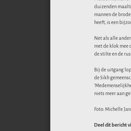
duizenden maaltij
mannen de broden
heeft, is een bij
Net als alle ande
met de klok mee d
de stilte en de ru
Bij de uitgang lo
de Sikh gemeensc
‘Medemenselijkhei
niets meer aan ge
Foto: Michelle Ja
Deel dit bericht v