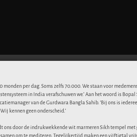
0 monden per dag. Soms zelfs 70.000. We staan voor medemens
astensysteem in India verafschuwen we.’ Aan het woord is Bopal 
catiemanager van de Gurdwara Bangla Sahib. ‘Bij ons is iedere
. Wij kennen geen onderscheid.’
eidt ons door de indrukwekkende wit marmeren Sikh tempel met 
amen om te mediteren. Tegelijkertijd maken een vijftigtal vrij