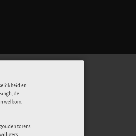
elijkheid en
Singh, de
en welkom.
gouden torens.
willigers