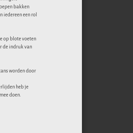
groepen bakken
 iedereen een rol
e op blote voeten
er de indruk van
scans worden door
rlijden heb je
 mee doen.