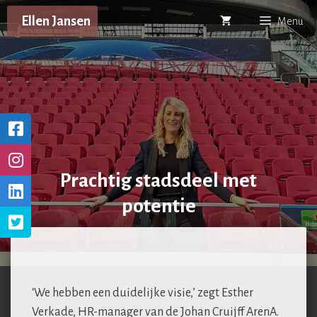
Ga
Ellen Jansen
Menu
naar
de
inhoud
Prachtig stadsdeel met
potentie
‘We hebben een duidelijke visie,’ zegt Esther
Verkade, HR-manager van de Johan Cruijff ArenA.