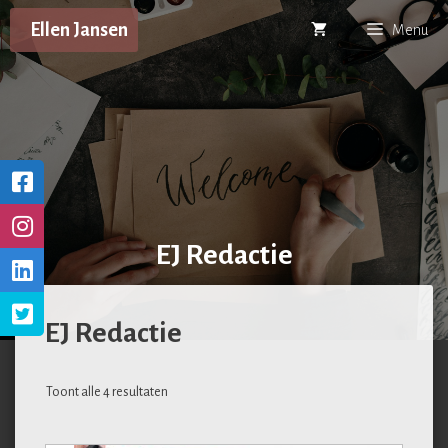
Ga
Ellen Jansen
Menu
naar
de
inhoud
EJ Redactie
EJ Redactie
Toont alle 4 resultaten