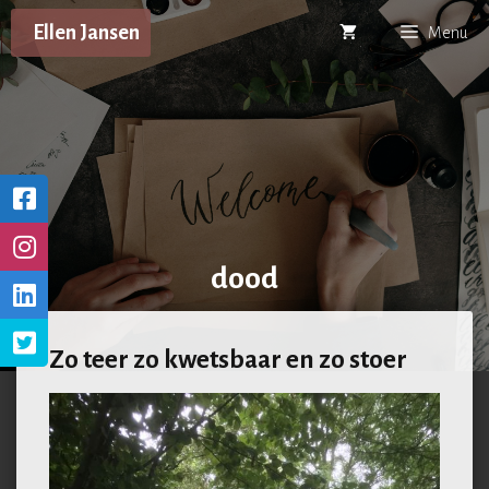
Ga
Ellen Jansen
Menu
naar
de
inhoud
dood
Zo teer zo kwetsbaar en zo stoer