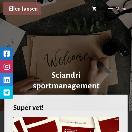
Ga
Ellen Jansen
Menu
naar
de
inhoud
Sciandri
sportmanagement
Super vet!