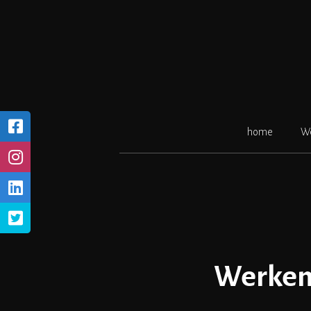
Ga
naar
de
inhoud
home
W
Werken