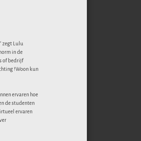
’ zegt Lulu
enorm in de
 of bedrijf
chting !Woon kun
nnen ervaren hoe
den de studenten
irtueel ervaren
ver