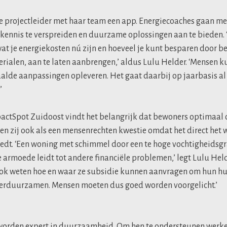
 projectleider met haar team een app. Energiecoaches gaan me
kennis te verspreiden en duurzame oplossingen aan te bieden.
 wat je energiekosten nú zijn en hoeveel je kunt besparen door 
erialen, aan te laten aanbrengen,’ aldus Lulu Helder. ‘Mensen 
alde aanpassingen opleveren. Het gaat daarbij op jaarbasis al
’
ctSpot Zuidoost vindt het belangrijk dat bewoners optimaal o
 zij ook als een mensenrechten kwestie omdat het direct het w
dt. ‘Een woning met schimmel door een te hoge vochtigheidsgra
 armoede leidt tot andere financiële problemen,’ legt Lulu Held
k weten hoe en waar ze subsidie kunnen aanvragen om hun huis
erduurzamen. Mensen moeten dus goed worden voorgelicht.’
worden expert in duurzaamheid. Om hen te ondersteunen werk