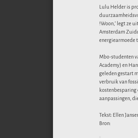
Lulu Helder is pr
duurzaamheidsvra
!Woon,’ legt ze u
Amsterdam Zuidoo
energiearmoede t
Mbo-studenten va
Academy) en Hand
geleden gestart 
verbruik van foss
kostenbesparing 
aanpassingen, die
Tekst: Ellen Janse
Bron: