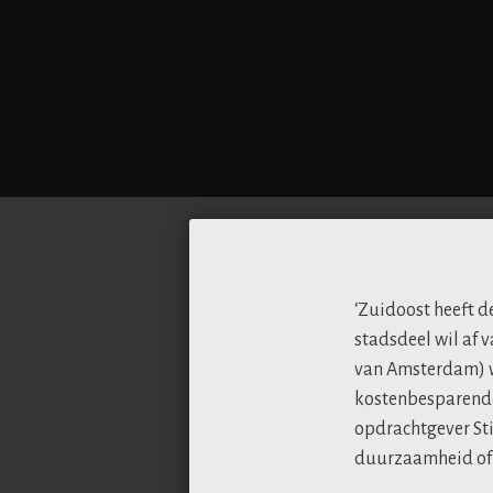
‘Zuidoost heeft 
stadsdeel wil af 
van Amsterdam) w
kostenbesparende
opdrachtgever Sti
duurzaamheid of m