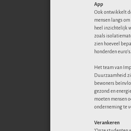
App
Ook ontwikkelt de
mensen langs om 
heel inzichtelijk
zoals isolatiemat
zien hoeveel bepa
honderden euro’s.
Het team van Impa
Duurzaamheid zien
bewoners beïnvloe
gezond en energie
moeten mensen oo
onderneming te v
Verankeren
‘Onze studenten 