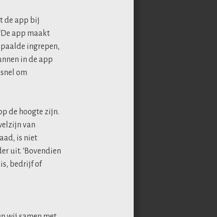
t de app bij
 ‘De app maakt
bepaalde ingrepen,
kunnen in de app
 snel om
p de hoogte zijn.
elzijn van
ad, is niet
er uit. ‘Bovendien
, bedrijf of
en wij samen met