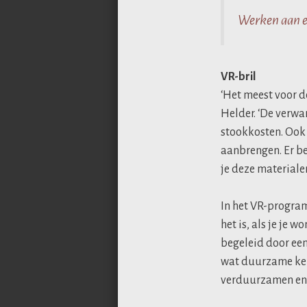
Werken aan 
VR-bril
‘Het meest voor d
Helder. ‘De verwa
stookkosten. Ook k
aanbrengen. Er b
je deze materialen
In het VR-progra
het is, als je je
begeleid door een
wat duurzame keu
verduurzamen en 