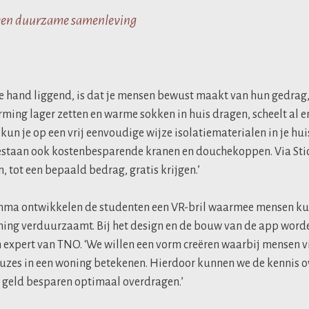
een duurzame samenleving
e hand liggend, is dat je mensen bewust maakt van hun gedrag,
rming lager zetten en warme sokken in huis dragen, scheelt al 
un je op een vrij eenvoudige wijze isolatiematerialen in je huis
estaan ook kostenbesparende kranen en douchekoppen. Via Sti
, tot een bepaald bedrag, gratis krijgen.’
mma ontwikkelen de studenten een VR-bril waarmee mensen ku
 woning verduurzaamt. Bij het design en de bouw van de app wor
 expert van TNO. ‘We willen een vorm creëren waarbij mensen v
zes in een woning betekenen. Hierdoor kunnen we de kennis o
geld besparen optimaal overdragen.’