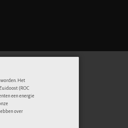
 worden. Het
e Zuidoost (ROC
nten een energie
onze
hebben over