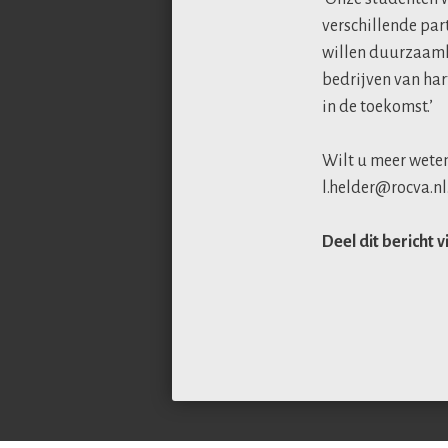
verschillende par
willen duurzaamhe
bedrijven van har
in de toekomst.’
Wilt u meer weten
l.helder@rocva.nl
Deel dit bericht v