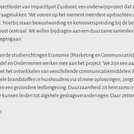
ojectleider van ImpactSpot Zuidoost, een onderwijsproject dat z
agstukken. ‘We voeren op het moment meerdere opdrachten ui
it. ‘Hierbij staan bewustwording en kennisverspreiding bij de 
st centraal. We willen bijdragen aan een duurzame samenlevi
egengaan.’
n de studierichtingen Economie (Marketing en Communicatie),
el en Ondernemen werken mee aan het project. ‘We zijn een a
met het ontwikkelen van verschillende communicatiemiddelen. 
iele brandstoffen in huishoudens via slimme oplossingen, zorgt
en een gezondere leefomgeving. Duurzaamheid zit hem soms in
 kunnen leiden tot algehele gedragsveranderingen. Daar zetten 
n