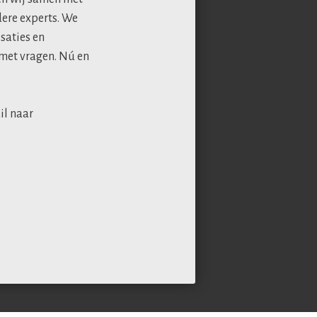
dere experts. We
saties en
 met vragen. Nú en
il naar