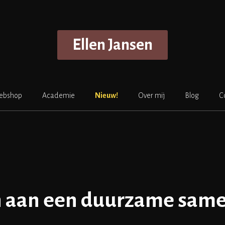
Ellen Jansen
ebshop
Academie
Nieuw!
Over mij
Blog
C
 aan een duurzame same