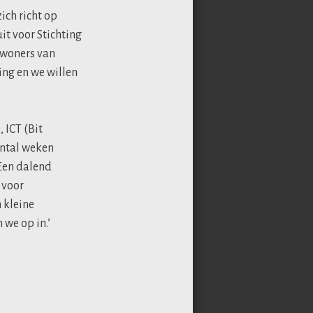
ich richt op
t voor Stichting
bewoners van
ng en we willen
 ICT (Bit
antal weken
Een dalend
 voor
 kleine
we op in.’