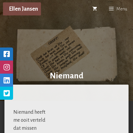
Ga
Ellen Jansen
Menu
naar
de
inhoud
Niemand
Niemand heeft
me ooit verteld
dat missen