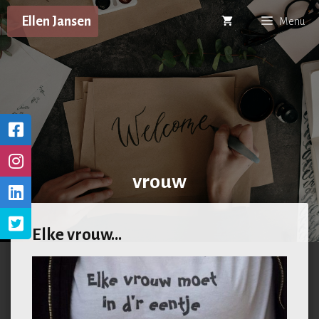
Ga
Ellen Jansen
Menu
naar
de
inhoud
vrouw
Elke vrouw…