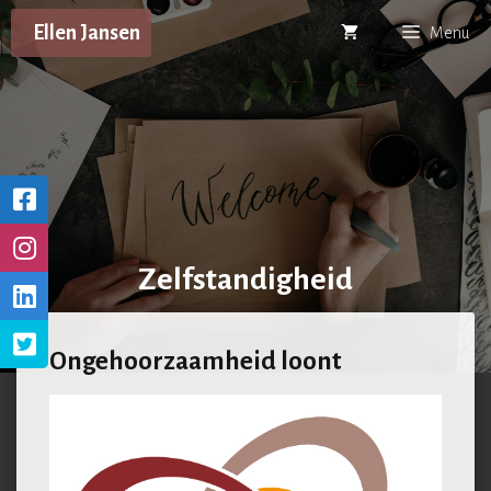
Ga
Ellen Jansen
Menu
naar
de
inhoud
Zelfstandigheid
Ongehoorzaamheid loont