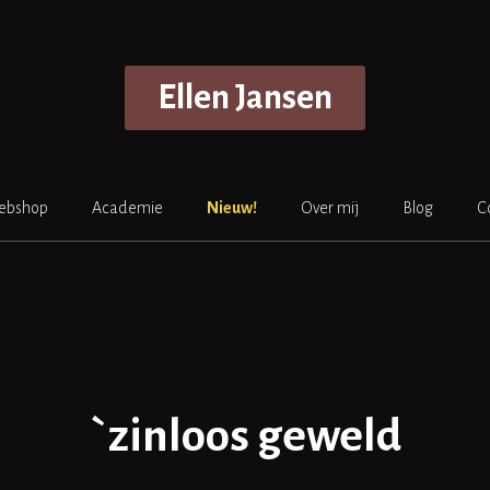
Ellen Jansen
ebshop
Academie
Nieuw!
Over mij
Blog
C
`zinloos geweld