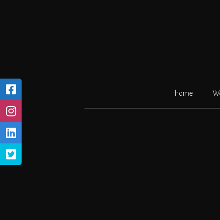
Ga
naar
de
inhoud
home
W